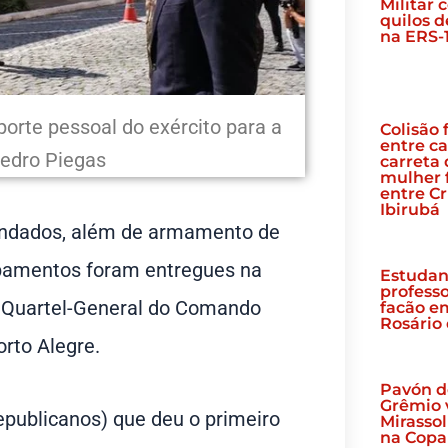
Militar
quilos 
na ERS-
porte pessoal do exército para a
Colisão 
entre ca
 Pedro Piegas
carreta 
mulher 
entre Cr
Ibirubá
blindados, além de armamento de
uipamentos foram entregues na
Estudan
profess
 Quartel-General do Comando
facão e
Rosário 
orto Alegre.
Pavón d
Grêmio 
epublicanos) que deu o primeiro
Mirassol
na Copa 