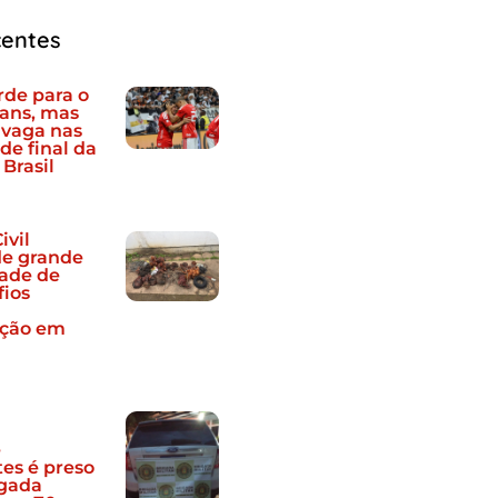
centes
rde para o
ians, mas
 vaga nas
de final da
Brasil
ivil
e grande
ade de
fios
ação em
e
tes é preso
igada