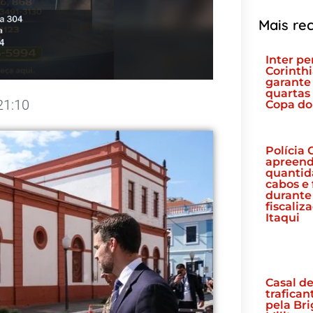
Mais re
Inter pe
Corinth
garante
quartas 
21:10
Copa do 
Polícia C
apreend
quantid
cabos e 
durante
fiscaliz
Itaqui
Casal d
trafican
pela Br