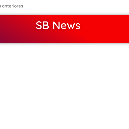
s anteriores
SB News