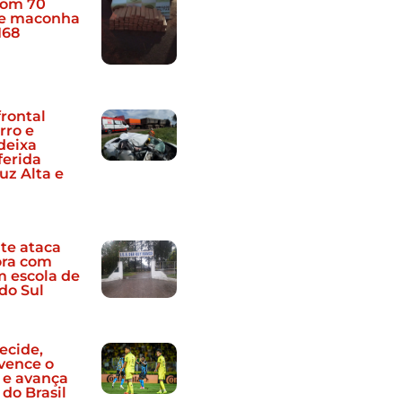
 com 70
de maconha
168
frontal
rro e
deixa
ferida
uz Alta e
te ataca
ora com
m escola de
do Sul
ecide,
vence o
 e avança
do Brasil