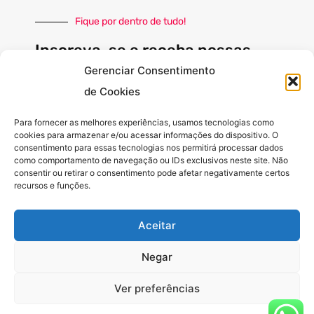
Fique por dentro de tudo!
Inscreva-se e receba nossas
notícias sempre atualizadas
Gerenciar Consentimento
de Cookies
E-
Para fornecer as melhores experiências, usamos tecnologias como
mail
cookies para armazenar e/ou acessar informações do dispositivo. O
consentimento para essas tecnologias nos permitirá processar dados
INSCREVER
como comportamento de navegação ou IDs exclusivos neste site. Não
consentir ou retirar o consentimento pode afetar negativamente certos
recursos e funções.
Siga-nos
Aceitar
F
I
Y
a
n
o
Negar
c
s
u
e
t
t
b
a
u
Ver preferências
o
g
b
o
r
e