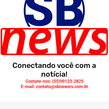
Conectando você com a
notícia!
Contate-nos: (55)99123-2825
E-mail: contato@sbnewsrs.com.br