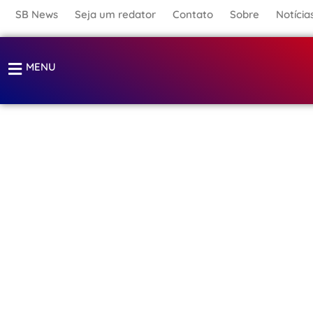
Ir
SB News
Seja um redator
Contato
Sobre
Notícia
para
o
MENU
conteúdo