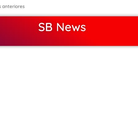
s anteriores
SB News