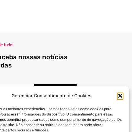
de tudo!
eceba nossas notícias
adas
INSCREVER
Gerenciar Consentimento de Cookies
er as melhores experiências, usamos tecnologias como cookies para
F
I
Y
/ou acessar informações do dispositivo. O consentimento para essas
a
n
o
 nos permitirá processar dados como comportamento de navegação ou IDs
c
s
u
este site. Não consentir ou retirar o consentimento pode afetar
e
t
t
te certos recursos e funções.