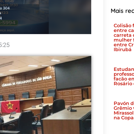
Mais re
Colisão 
entre ca
carreta 
mulher 
5:25
entre Cr
Ibirubá
Estudan
profess
facão e
Rosário 
Pavón d
Grêmio 
Mirassol
na Copa 