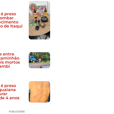
é preso
rombar
ecimento
o de Itaqui
e entre
 caminhão
ois mortos
ambi
é preso
guaiana
urar
de 4 anos
PUBLICIDADE