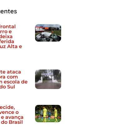
centes
frontal
rro e
deixa
ferida
uz Alta e
te ataca
ora com
m escola de
do Sul
ecide,
vence o
 e avança
do Brasil