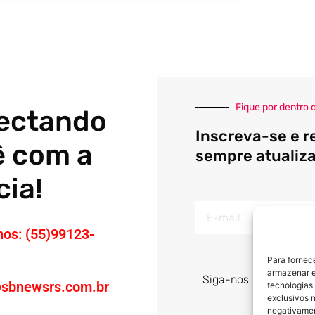
Fique por dentro 
ectando
Inscreva-se e r
ê com a
sempre atualiz
cia!
E-
nos: (55)99123-
mail
Para fornec
armazenar e
Siga-nos
sbnewsrs.com.br
tecnologias
exclusivos n
negativamen