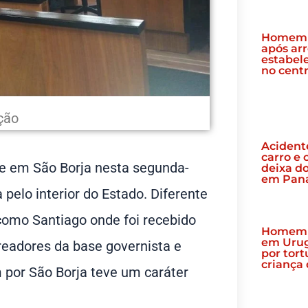
Homem 
após ar
estabel
no centr
ção
Acident
carro e
e em São Borja nesta segunda-
deixa d
em Pan
pelo interior do Estado. Diferente
como Santiago onde foi recebido
Homem 
em Uru
ereadores da base governista e
por tort
criança 
m por São Borja teve um caráter