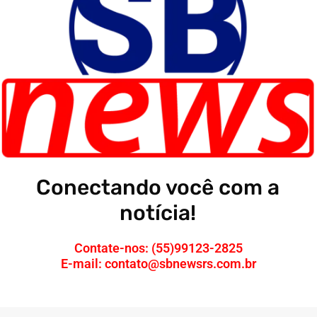
Conectando você com a
notícia!
Contate-nos: (55)99123-2825
E-mail: contato@sbnewsrs.com.br