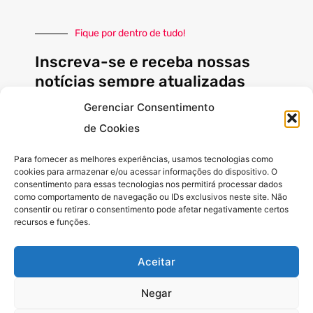
Fique por dentro de tudo!
Inscreva-se e receba nossas
notícias sempre atualizadas
Gerenciar Consentimento
de Cookies
E-
mail
Para fornecer as melhores experiências, usamos tecnologias como
cookies para armazenar e/ou acessar informações do dispositivo. O
INSCREVER
consentimento para essas tecnologias nos permitirá processar dados
como comportamento de navegação ou IDs exclusivos neste site. Não
consentir ou retirar o consentimento pode afetar negativamente certos
recursos e funções.
Siga-nos
Aceitar
F
I
Y
a
n
o
c
s
u
Negar
e
t
t
b
a
u