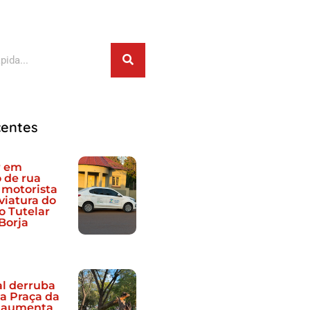
ar
centes
r em
 de rua
motorista
viatura do
o Tutelar
Borja
l derruba
na Praça da
 aumenta