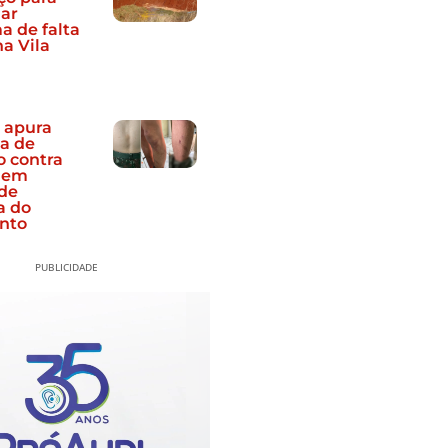
nar
a de falta
a Vila
o apura
a de
o contra
 em
 de
a do
nto
PUBLICIDADE