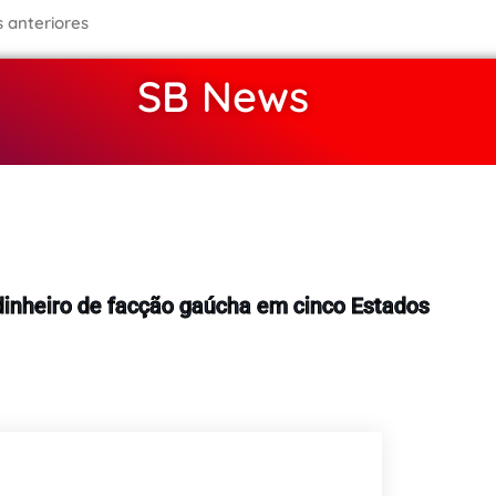
s anteriores
SB News
Polícia
 dinheiro de facção gaúcha em cinco Estados