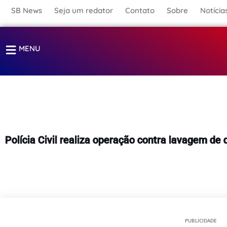
Ir
SB News
Seja um redator
Contato
Sobre
Notícia
para
o
MENU
conteúdo
Polícia Civil realiza operação contra lavagem de
PUBLICIDADE