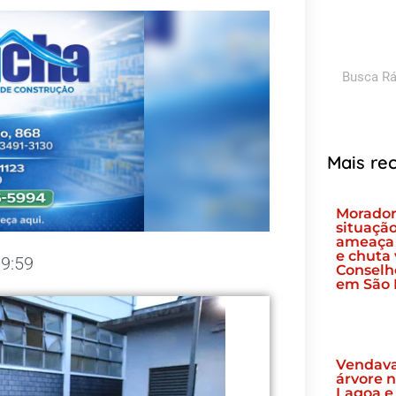
Pesquis
Mais re
Morado
situação
ameaça 
e chuta 
9:59
Conselh
em São 
Vendava
árvore 
Lagoa e