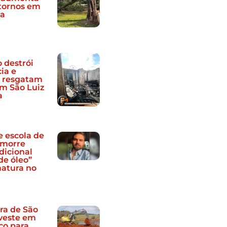
stornos em
ja
 destrói
ia e
s resgatam
em São Luiz
a
e escola de
 morre
dicional
de óleo”
atura no
ra de São
nveste em
ço para