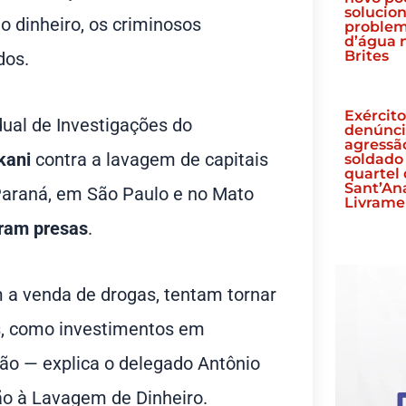
solucio
o dinheiro, os criminosos
problem
d’água n
Brites
dos.
Exércit
dual de Investigações do
denúnci
agressã
kani
contra a lavagem de capitais
soldado
quartel
Sant’An
 Paraná, em São Paulo e no Mato
Livrame
ram presas
.
 a venda de drogas, tentam tornar
os, como investimentos em
ão — explica o delegado Antônio
ão à Lavagem de Dinheiro.