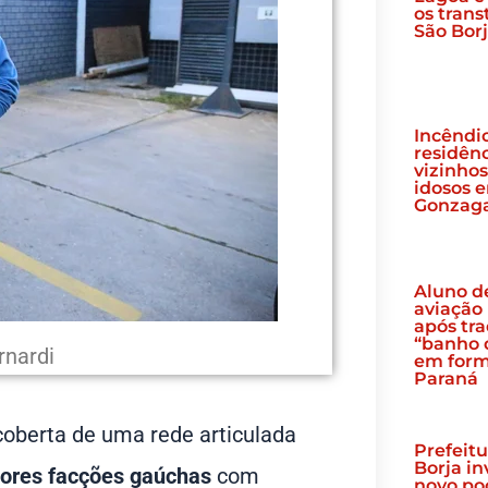
os tran
São Bor
Incêndio
residênc
vizinho
idosos 
Gonzag
Aluno d
aviação
após tra
“banho 
rnardi
em form
Paraná
coberta de uma rede articulada
Prefeitu
Borja i
iores facções gaúchas
com
novo po